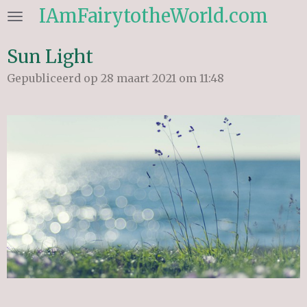
IAmFairytotheWorld.com
Ga
direct
naar
Sun Light
de
Gepubliceerd op 28 maart 2021 om 11:48
hoofdinhoud