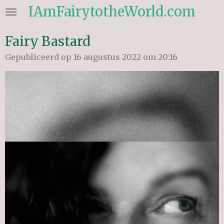
IAmFairytotheWorld.com
Ga
direct
naar
Fairy Bastard
de
Gepubliceerd op 16 augustus 2022 om 20:16
hoofdinhoud